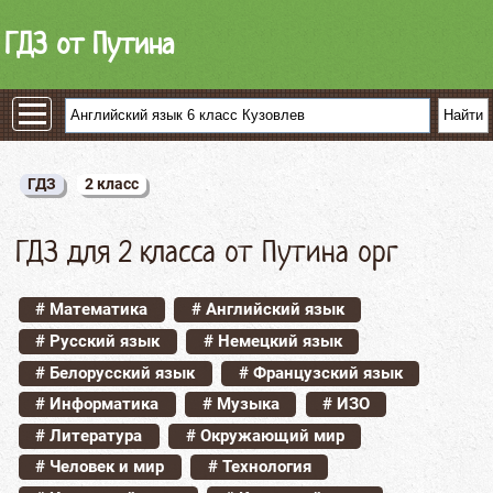
ГДЗ от Путина
ГДЗ
2 класс
ГДЗ для 2 класса от Путина орг
# Математика
# Английский язык
# Русский язык
# Немецкий язык
# Белорусский язык
# Французский язык
# Информатика
# Музыка
# ИЗО
# Литература
# Окружающий мир
# Человек и мир
# Технология