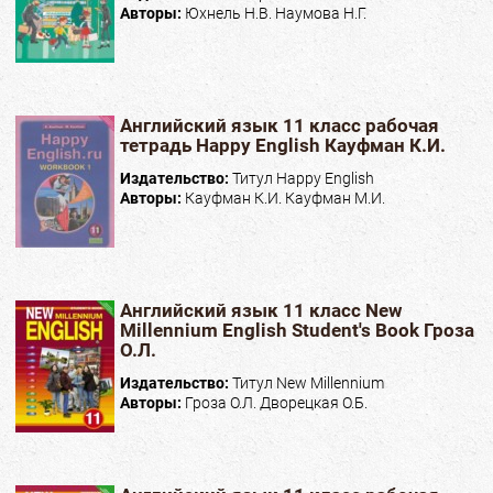
Авторы:
Юхнель Н.В. Наумова Н.Г.
Английский язык 11 класс рабочая
тетрадь Happy English Кауфман К.И.
Издательство:
Титул Happy English
Авторы:
Кауфман К.И. Кауфман М.И.
Английский язык 11 класс New
Millennium English Student's Book Гроза
О.Л.
Издательство:
Титул New Millennium
Авторы:
Гроза О.Л. Дворецкая О.Б.