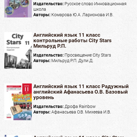
Издательство:
Русское слово Инновационная
школа
Авторы:
Комарова Ю.А. Ларионова И.В.
Английский язык 11 класс
контрольные работы City Stars
Мильруд Р.П.
Издательство:
Просвещение City Stars
Авторы:
Мильруд Р.П. Дули Д.
Английский язык 11 класс Радужный
английский Афанасьева О.В. Базовый
уровень
Издательство:
Дрофа Rainbow
Авторы:
Афанасьева О.В. Михеева И.В.