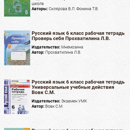
школа
Авторы:
Склярова В.Л. Фомина Т.В.
Русский язык 6 класс рабочая тетрадь
Проверь себя Прохватилина Л.В.
Издательство:
Мнемозина
Автор:
Прохватилина Л.В.
Русский язык 6 класс рабочая тетрадь
Универсальные учебные действия
Вовк С.М.
Издательство:
Экзамен УМК
Автор:
Вовк С.М.