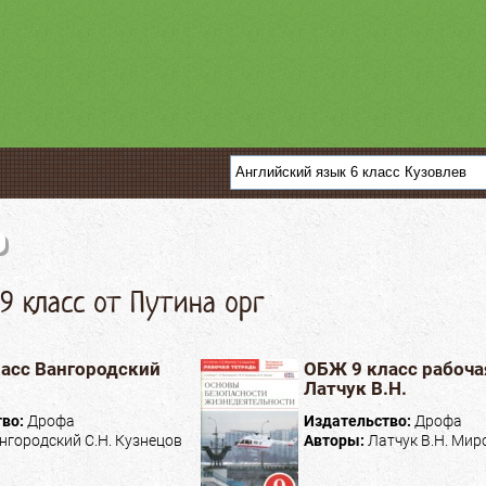
9 класс от Путина орг
асс Вангородский
ОБЖ 9 класс рабоча
Латчук В.Н.
тво:
Дрофа
Издательство:
Дрофа
нгородский С.Н. Кузнецов
Авторы:
Латчук В.Н. Миро