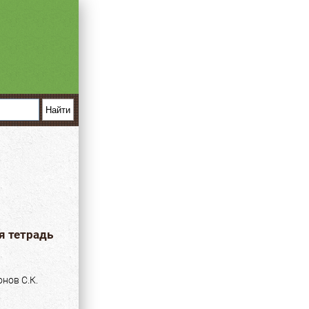
я тетрадь
нов С.К.