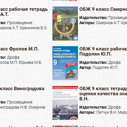
асс рабочая тетрадь
ОБЖ 9 класс Смирно
А.Т.
Издательство:
Просвеще
тво:
Просвещение
Авторы:
Смирнов А.Т. Хре
ирнов А.Т. Хренников Б.О.
асс Фролов М.П.
ОБЖ 9 класс рабоча
Подолян Ю.П.
тво:
Дрофа
олов М.П. Юрьева М.В.
Издательство:
Дрофа
Автор:
Подолян Ю.П.
класс Виноградова
ОБЖ 9 класс тетрад
оценки качества зн
В.Н.
тво:
Просвещение
ноградова Н.Ф. Смирнов
Издательство:
Дрофа
Авторы:
Латчук В.Н. Миро