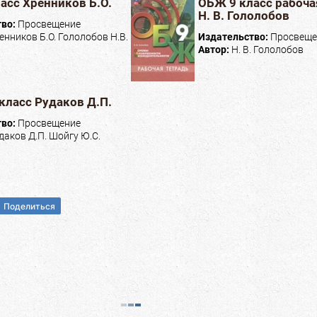
асс Хренников Б.О.
ОБЖ 9 класс рабоча
Н. В. Гололобов
тво:
Просвещение
енников Б.О. Гололобов Н.В.
Издательство:
Просвеще
Автор:
Н. В. Гололобов
класс Рудаков Д.П.
тво:
Просвещение
даков Д.П. Шойгу Ю.С.
Поделиться