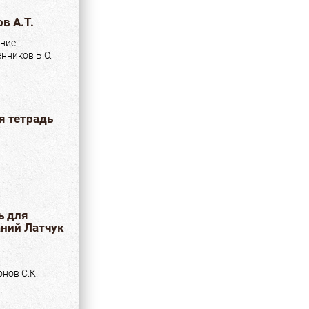
в А.Т.
ние
нников Б.О.
я тетрадь
ь для
аний Латчук
нов С.К.