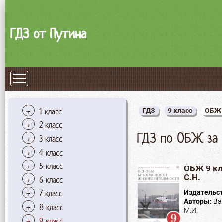
ГДЗ от Путина
1 класс
ГДЗ
9 класс
ОБЖ
2 класс
ГДЗ по ОБЖ за 
3 класс
4 класс
5 класс
ОБЖ 9 кл
С.Н.
6 класс
7 класс
Издательс
Авторы:
Ва
8 класс
М.И.
9 класс