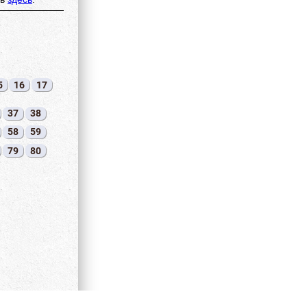
5
16
17
37
38
58
59
79
80