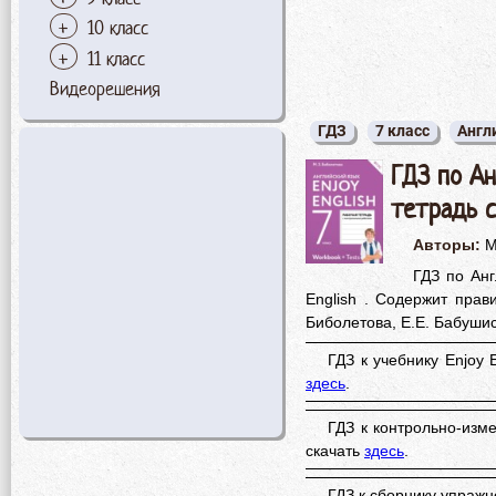
10 класс
11 класс
Видеорешения
ГДЗ
7 класс
Англ
ГДЗ по Ан
тетрадь с
Авторы:
М
ГДЗ по Анг
English . Содержит прав
Биболетова, Е.Е. Бабушис
ГДЗ к учебнику Enjoy 
здесь
.
ГДЗ к контрольно-изм
скачать
здесь
.
ГДЗ к сборнику упражн