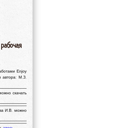
 рабочая
аботами Enjoy
 автора: М.З.
 можно скачать
ва И.В. можно
ть
здесь
.