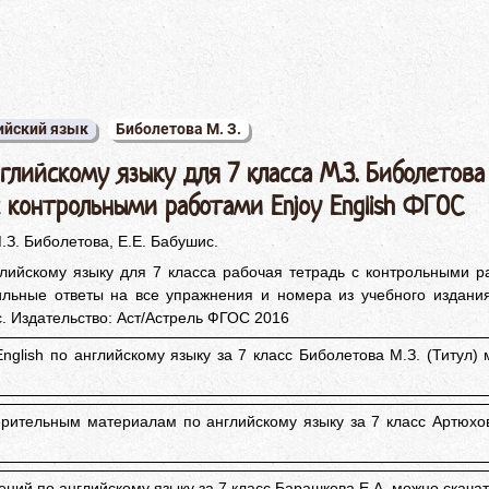
ийский язык
Биболетова М. З.
глийскому языку для 7 класса М.З. Биболетова
 контрольными работами Enjoy English ФГОС
.З. Биболетова, Е.Е. Бабушис.
лийскому языку для 7 класса рабочая тетрадь с контрольными р
ильные ответы на все упражнения и номера из учебного издания
. Издательство: Аст/Астрель ФГОС 2016
English по английскому языку за 7 класс Биболетова М.З. (Титул)
ерительным материалам по английскому языку за 7 класс Артюхо
ений по английскому языку за 7 класс Барашкова Е.А. можно скача