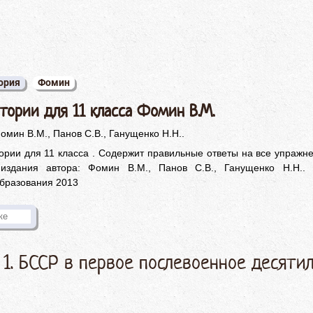
ория
Фомин
тории для 11 класса Фомин В.М.
омин В.М., Панов С.В., Ганущенко Н.Н..
ории для 11 класса . Содержит правильные ответы на все упражн
издания автора: Фомин В.М., Панов С.В., Ганущенко Н.Н.. И
бразования 2013
 1. БССР в первое послевоенное десяти