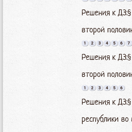
Решения к ДЗ:§
второй половин
1
2
3
4
5
6
7
Решения к ДЗ:
второй половин
1
2
3
4
5
6
Решения к ДЗ:§
республики во