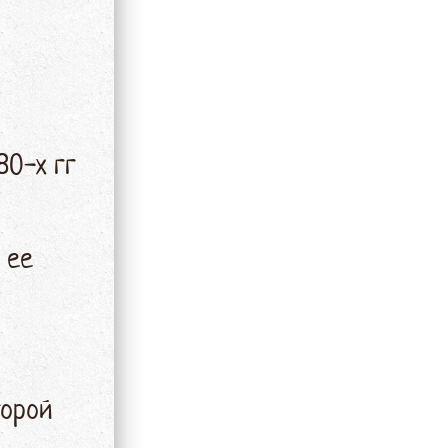
80-х гг
 ее
торой