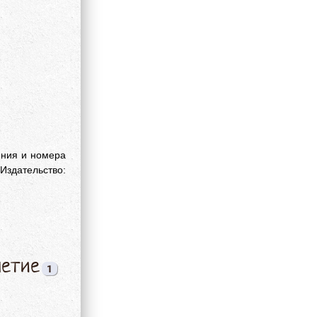
ения и номера
здательство:
летие
1