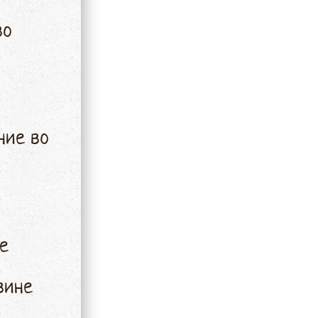
во
ние во
ие
вине