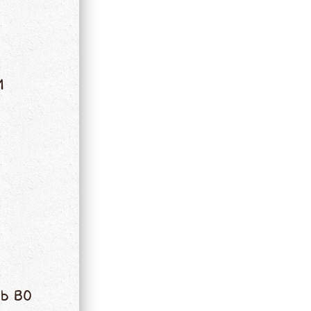
и
ь во