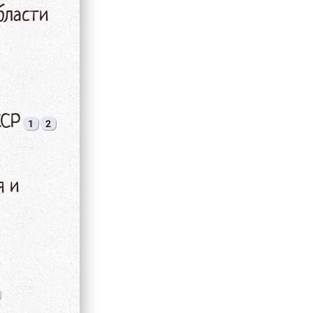
бласти
ССР
1
2
я и