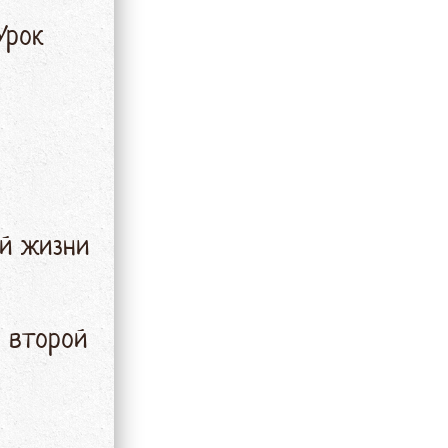
Урок
ой жизни
о второй