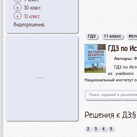
10 класс
11 класс
Видеорешения
ГДЗ
11 класс
Ист
ГДЗ по Ис
Авторы:
Ф
ГДЗ по Ист
из учебного 
Национальный институт о
Решения к ДЗ:§
2
3
4
5