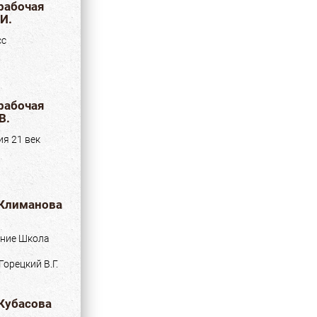
 рабочая
И.
сс
 рабочая
В.
я 21 век
 Климанова
ние Школа
орецкий В.Г.
 Кубасова