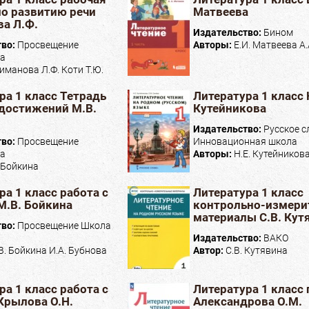
по развитию речи
Матвеева
а Л.Ф.
Издательство:
Бином
тво:
Просвещение
Авторы:
Е.И. Матвеева А
ва
иманова Л.Ф. Коти Т.Ю.
ра 1 класс Тетрадь
Литература 1 класс 
достижений М.В.
Кутейникова
Издательство:
Русское с
тво:
Просвещение
Инновационная школа
ва
Авторы:
Н.Е. Кутейникова
 Бойкина
ра 1 класс работа с
Литература 1 класс
М.В. Бойкина
контрольно-измери
материалы С.В. Кут
тво:
Просвещение Школа
Издательство:
ВАКО
В. Бойкина И.А. Бубнова
Автор:
С.В. Кутявина
ра 1 класс работа с
Литература 1 класс
Крылова О.Н.
Александрова О.М.