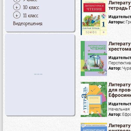
Литерату
10 класс
тетрадь Г
11 класс
Издательс
Авторы:
Гр
Видеорешения
Литерату
хрестома
Издательс
Перспектив
Автор:
Чура
Литерату
для пров
Ефросини
Издательс
Начальная 
Автор:
Ефро
Литерату
контрол