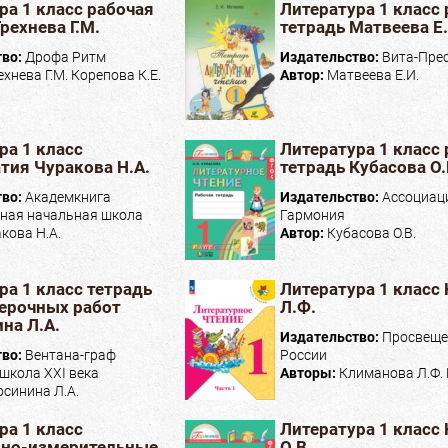
ра 1 класс рабочая
Литература 1 класс
рехнева Г.М.
тетрадь Матвеева Е.
тво:
Дрофа Ритм
Издательство:
Вита-Пре
ехнева Г.М. Корепова К.Е.
Автор:
Матвеева Е.И.
ра 1 класс
Литература 1 класс
тия Чуракова Н.А.
тетрадь Кубасова О.
тво:
Академкнига
Издательство:
Ассоциаци
ная начальная школа
Гармония
кова Н.А.
Автор:
Кубасова О.В.
ра 1 класс тетрадь
Литература 1 класс
ерочных работ
Л.Ф.
на Л.А.
Издательство:
Просвеще
тво:
Вентана-граф
России
школа XXI века
Авторы:
Климанова Л.Ф. Г
синина Л.А.
ра 1 класс
Литература 1 класс
ьно-измерительные
О.В.