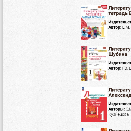
Литерату
тетрадь 
Издательс
Автор:
Е.М.
Литератур
Шубина
Издательс
Автор:
Г.В.
Литерату
Алексан
Издательс
Авторы:
О.
Кузнецова
Литерату