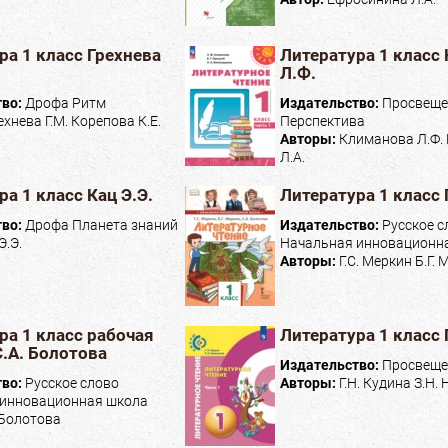
ра 1 класс Грехнева
Литература 1 класс
Л.Ф.
тво:
Дрофа Ритм
Издательство:
Просвеще
ехнева Г.М. Корепова К.Е.
Перспектива
Авторы:
Климанова Л.Ф.
Л.А.
а 1 класс Кац Э.Э.
Литература 1 класс 
тво:
Дрофа Планета знаний
Издательство:
Русское с
Э.Э.
Начальная инновационн
Авторы:
Г.С. Меркин Б.Г.
ра 1 класс рабочая
Литература 1 класс 
С.А. Болотова
Издательство:
Просвеще
тво:
Русское слово
Авторы:
Г.Н. Кудина З.Н.
 инновационная школа
 Болотова