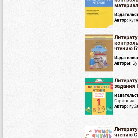
материал
Издательс
Автор:
Кутя
Литерату
контроль
чтению Б
Издательс
Авторы:
Бу
Литерату
задания 
Издательс
Гармония
Автор:
Куба
Литерату
чтению С