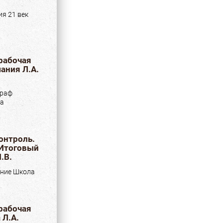
я 21 век
 рабочая
ания Л.А.
граф
ка
онтроль.
 Итоговый
.В.
ние Школа
 рабочая
 Л.А.