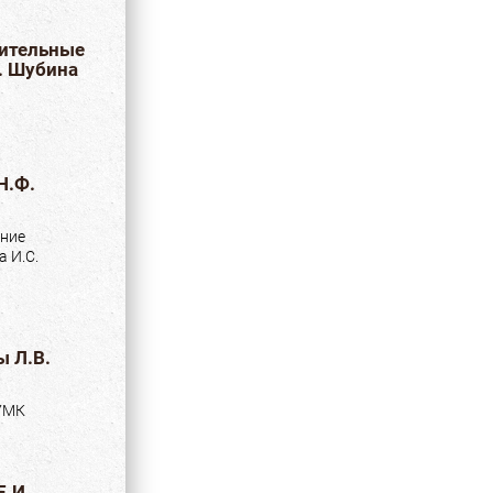
ительные
. Шубина
Н.Ф.
ние
а И.С.
 Л.В.
УМК
Е.И.