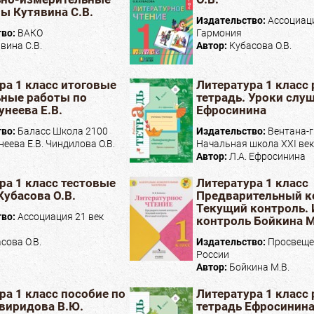
ы Кутявина С.В.
Издательство:
Ассоциаци
тво:
ВАКО
Гармония
вина С.В.
Автор:
Кубасова О.В.
ра 1 класс итоговые
Литература 1 класс
ные работы по
тетрадь. Уроки слуш
унеева Е.В.
Ефросинина
тво:
Баласс Школа 2100
Издательство:
Вентана-
неева Е.В. Чиндилова О.В.
Начальная школа XXI ве
Автор:
Л.А. Ефросинина
ра 1 класс тестовые
Литература 1 класс
Кубасова О.В.
Предварительный к
Текущий контроль.
тво:
Ассоциация 21 век
контроль Бойкина М
сова О.В.
Издательство:
Просвеще
России
Автор:
Бойкина М.В.
ра 1 класс пособие по
Литература 1 класс
виридова В.Ю.
тетрадь Ефросинина