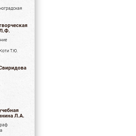
ноградская
 творческая
Л.Ф.
ние
Коти Т.Ю.
 Свиридова
учебная
нина Л.А.
граф
ка