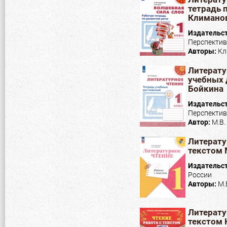
тетрадь 
Климанов
Издательс
Перспекти
Авторы:
Кл
Литерату
учебных 
Бойкина
Издательс
Перспекти
Автор:
М.В.
Литерату
текстом 
Издательс
России
Авторы:
М.
Литерату
текстом 