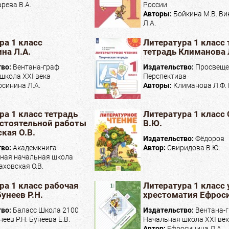
рева В.А.
России
Авторы:
Бойкина М.В. Ви
Л.А.
ра 1 класс
Литература 1 класс
на Л.А.
тетрадь Климанова 
тво:
Вентана-граф
Издательство:
Просвеще
школа XXI века
Перспектива
синина Л.А.
Авторы:
Климанова Л.Ф. 
ра 1 класс тетрадь
Литература 1 класс
стоятельной работы
В.Ю.
кая О.В.
Издательство:
Фёдоров
тво:
Академкнига
Автор:
Свиридова В.Ю.
ная начальная школа
ховская О.В.
ра 1 класс рабочая
Литература 1 класс 
унеев Р.Н.
хрестоматия Ефроси
тво:
Баласс Школа 2100
Издательство:
Вентана-
неев Р.Н. Бунеева Е.В.
Начальная школа XXI ве
Автор:
Ефросинина Л.А.