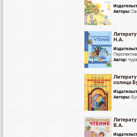
Издательс
Авторы:
Св
Литерату
Н.А.
Издательс
Перспектив
Автор:
Чура
Литерату
солнца Бу
Издательс
Авторы:
Бу
Литерату
В.А.
Издательс