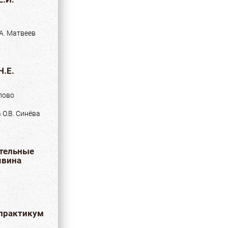
.А. Матвеев
Н.Е.
лово
 О.В. Синёва
тельные
явина
 практикум