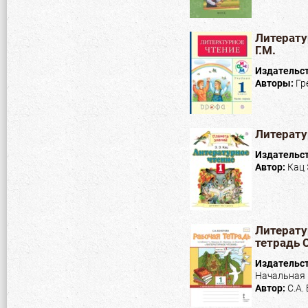
Литерату
Г.М.
Издательс
Авторы:
Гр
Литератур
Издательс
Автор:
Кац 
Литерату
тетрадь 
Издательс
Начальная
Автор:
С.А.