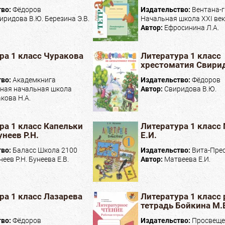
тво:
Фёдоров
Издательство:
Вентана-
иридова В.Ю. Березина Э.В.
Начальная школа XXI ве
Автор:
Ефросинина Л.А.
ра 1 класс Чуракова
Литература 1 класс
хрестоматия Свирид
тво:
Академкнига
Издательство:
Фёдоров
ная начальная школа
Автор:
Свиридова В.Ю.
кова Н.А.
ра 1 класс Капельки
Литература 1 класс
неев Р.Н.
Е.И.
тво:
Баласс Школа 2100
Издательство:
Вита-Пре
неев Р.Н. Бунеева Е.В.
Автор:
Матвеева Е.И.
ра 1 класс Лазарева
Литература 1 класс
тетрадь Бойкина М.
тво:
Фёдоров
Издательство:
Просвеще