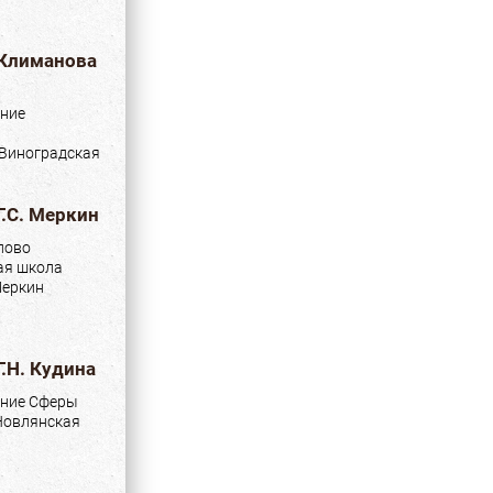
 Климанова
ние
 Виноградская
Г.С. Меркин
лово
ая школа
 Меркин
Г.Н. Кудина
ние Сферы
 Новлянская