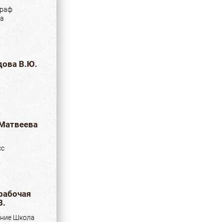
граф
ка
ова В.Ю.
 Матвеева
сс
 рабочая
В.
ние Школа