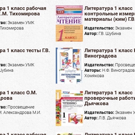
ра 1 класс рабочая
Литература 1 класс
Е.М. Тихомирова
контрольные измер
материалы (ким) Г.В
тво:
Экзамен УМК
 Тихомирова
Издательство:
Экзамен
Автор:
Г.В. Шубина
а 1 класс тесты Г.В.
Литература 1 класс 
Виноградова
тво:
Экзамен УМК
Издательство:
Просвеще
 Шубина
Авторы:
Н.Ф. Виноградов
Хомякова
ра 1 класс О.М.
Литература 1 класс
дрова
проверочные работы
Дьячкова
тво:
Просвещение
М. Александрова М.И.
Издательство:
Экзамен 
Автор:
Л.В. Дьячкова
ра 1 класс рабочая
Литература 1 класс 