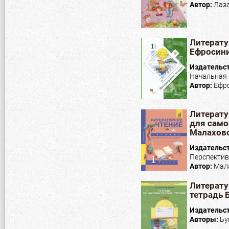
Автор:
Лаза
Литерату
Ефросини
Издательс
Начальная 
Автор:
Ефро
Литерату
для само
Малаховс
Издательс
Перспектив
Автор:
Мала
Литерату
тетрадь Б
Издательс
Авторы:
Бу