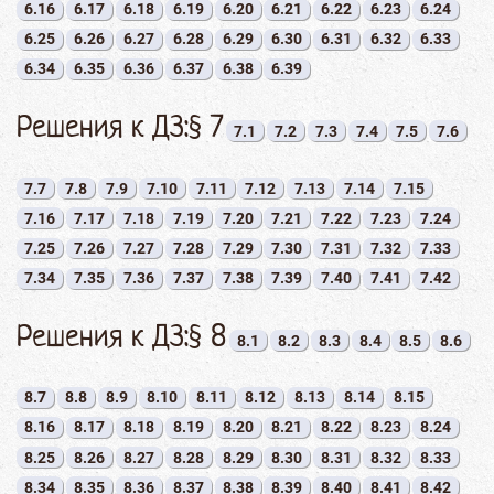
6.16
6.17
6.18
6.19
6.20
6.21
6.22
6.23
6.24
6.25
6.26
6.27
6.28
6.29
6.30
6.31
6.32
6.33
6.34
6.35
6.36
6.37
6.38
6.39
Решения к ДЗ:§ 7
7.1
7.2
7.3
7.4
7.5
7.6
7.7
7.8
7.9
7.10
7.11
7.12
7.13
7.14
7.15
7.16
7.17
7.18
7.19
7.20
7.21
7.22
7.23
7.24
7.25
7.26
7.27
7.28
7.29
7.30
7.31
7.32
7.33
7.34
7.35
7.36
7.37
7.38
7.39
7.40
7.41
7.42
Решения к ДЗ:§ 8
8.1
8.2
8.3
8.4
8.5
8.6
8.7
8.8
8.9
8.10
8.11
8.12
8.13
8.14
8.15
8.16
8.17
8.18
8.19
8.20
8.21
8.22
8.23
8.24
8.25
8.26
8.27
8.28
8.29
8.30
8.31
8.32
8.33
8.34
8.35
8.36
8.37
8.38
8.39
8.40
8.41
8.42