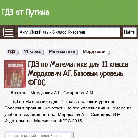
ГДЗ от Путина
ГДЗ
11 класс
Математика
Мордкович
ГДЗ по Математике для 11 класса
Мордкович А.Г. Базовый уровень
ФГОС
Авторы:
Мордкович А.Г., Смирнова И.М..
ГДЗ по Математике для 11 класса Базовый уровень.
Содержит правильные ответы на все упражнения и номера из
учебного издания автора: Мордкович А.Г., Смирнова И.М..
Издательство: Мнемозина ФГОС 2015