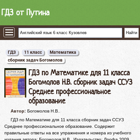
ГДЗ от Путина
ГДЗ
11 класс
Математика
сборник задач Богомолов
ГДЗ по Математике для 11 класса
Богомолов Н.В. сборник задач ССУЗ
Среднее профессиональное
образование
Автор:
Богомолов Н.В..
ГДЗ по Математике для 11 класса сборник задач ССУЗ
Среднее профессиональное образование. Содержит
правильные ответы на все упражнения и номера из учебного
издания автора: Богомолов Н.В.. Издательство: Дрофа 2009