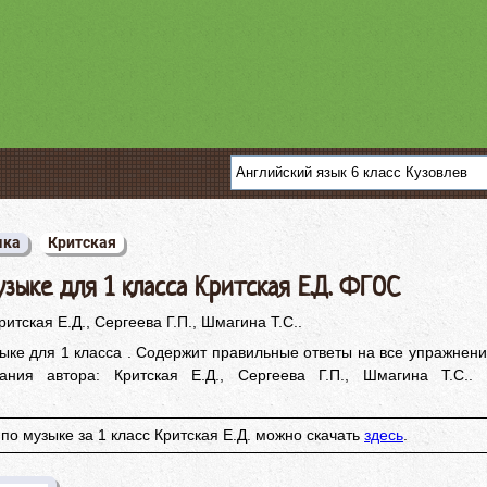
ыка
Критская
зыке для 1 класса Критская Е.Д. ФГОС
ритская Е.Д., Сергеева Г.П., Шмагина Т.С..
ыке для 1 класса . Содержит правильные ответы на все упражнени
ания автора: Критская Е.Д., Сергеева Г.П., Шмагина Т.С.. И
 по музыке за 1 класс Критская Е.Д. можно скачать
здесь
.