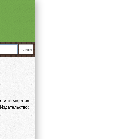
я и номера из
здательство: