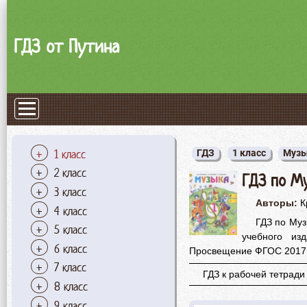
ГДЗ от Путина
1 класс
ГДЗ
1 класс
Муз
2 класс
ГДЗ по Му
3 класс
Авторы:
К
4 класс
ГДЗ по Муз
5 класс
учебного изд
6 класс
Просвещение ФГОС 2017
7 класс
ГДЗ к рабочей тетради
8 класс
9 класс