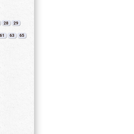
28
29
61
63
65