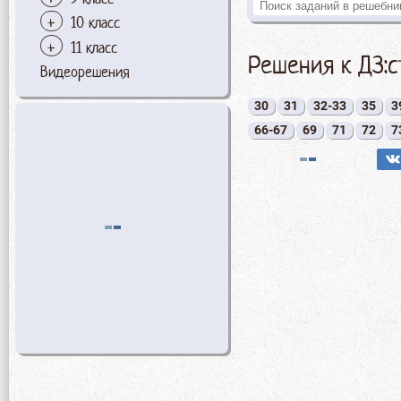
10 класс
11 класс
Решения к ДЗ:
Видеорешения
30
31
32-33
35
3
66-67
69
71
72
7