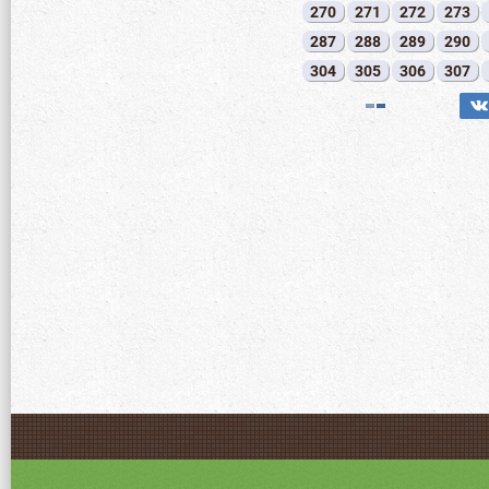
270
271
272
273
287
288
289
290
304
305
306
307