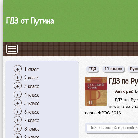
ГДЗ от Путина
1 класс
ГДЗ
11 класс
Рус
2 класс
ГДЗ по Ру
3 класс
Авторы:
Б
4 класс
ГДЗ по Рус
5 класс
номера из уче
6 класс
слово ФГОС 2013
7 класс
8 класс
9 класс