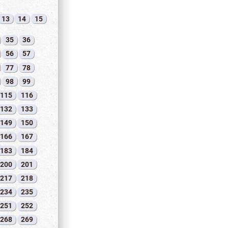
13
14
15
35
36
56
57
77
78
98
99
115
116
132
133
149
150
166
167
183
184
200
201
217
218
234
235
251
252
268
269