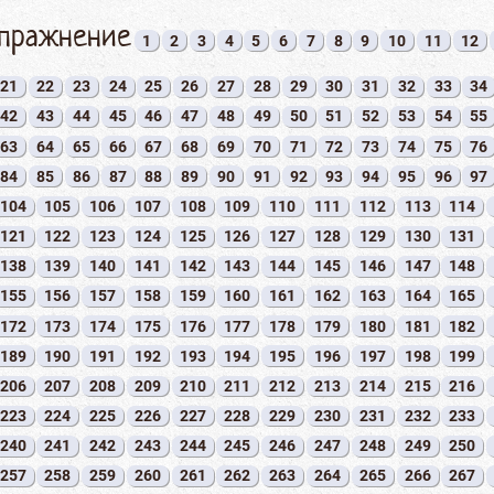
упражнение
1
2
3
4
5
6
7
8
9
10
11
12
21
22
23
24
25
26
27
28
29
30
31
32
33
34
42
43
44
45
46
47
48
49
50
51
52
53
54
55
63
64
65
66
67
68
69
70
71
72
73
74
75
76
84
85
86
87
88
89
90
91
92
93
94
95
96
97
104
105
106
107
108
109
110
111
112
113
114
121
122
123
124
125
126
127
128
129
130
131
138
139
140
141
142
143
144
145
146
147
148
155
156
157
158
159
160
161
162
163
164
165
172
173
174
175
176
177
178
179
180
181
182
189
190
191
192
193
194
195
196
197
198
199
206
207
208
209
210
211
212
213
214
215
216
223
224
225
226
227
228
229
230
231
232
233
240
241
242
243
244
245
246
247
248
249
250
257
258
259
260
261
262
263
264
265
266
267