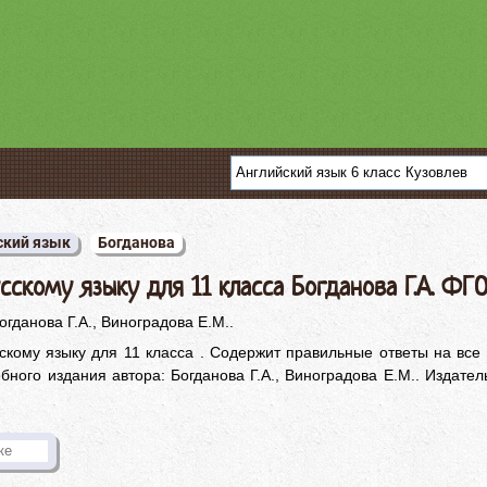
ский язык
Богданова
сскому языку для 11 класса Богданова Г.А. ФГ
огданова Г.А., Виноградова Е.М..
скому языку для 11 класса . Содержит правильные ответы на все
бного издания автора: Богданова Г.А., Виноградова Е.М.. Издател