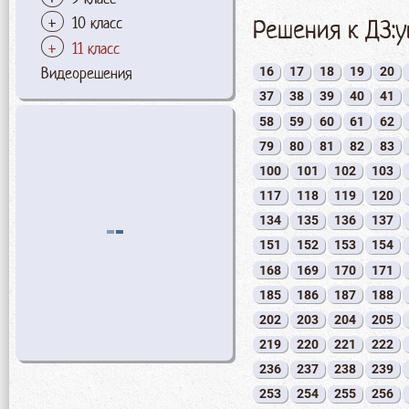
Решения к ДЗ:
10 класс
11 класс
Видеорешения
16
17
18
19
20
37
38
39
40
41
58
59
60
61
62
79
80
81
82
83
100
101
102
103
117
118
119
120
134
135
136
137
151
152
153
154
168
169
170
171
185
186
187
188
202
203
204
205
219
220
221
222
236
237
238
239
253
254
255
256